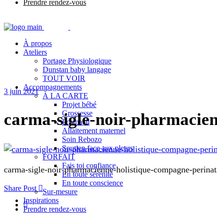
Prendre rendez-vous
À propos
Ateliers
Portage Physiologique
Dunstan baby langage
TOUT VOIR
Accompagnements
3 juin 2021
À LA CARTE
Projet bébé
Grossesse
carma-sigle-noir-pharmacien
Postnatal
Allaitement maternel
Soin Rebozo
Soutien face aux pleurs
FORFAIT
Fais toi confiance
carma-sigle-noir-pharmacienne-holistique-compagne-perinat
En toute sérénité
En toute conscience
Share Post
Sur-mesure
Inspirations
Prendre rendez-vous