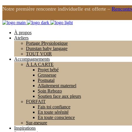
Notre première rencontre individuelle est offerte –
Rencontr
À propos
Ateliers
Portage Physiologique
Dunstan baby langage
TOUT VOIR
Accompagnements
À LA CARTE
Projet bébé
Grossesse
Postnatal
Allaitement maternel
Soin Rebozo
Soutien face aux pleurs
FORFAIT
Fais toi confiance
En toute sérénité
En toute conscience
Sur-mesure
Inspirations