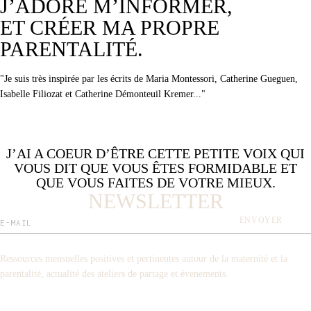
J’ADORE M’INFORMER,
ET CRÉER MA PROPRE
PARENTALITÉ.
"Je suis très inspirée par les écrits de Maria Montessori, Catherine Gueguen,
Isabelle Filiozat et Catherine Démonteuil Kremer..."
J’AI A COEUR D’ÊTRE CETTE PETITE VOIX QUI
VOUS DIT QUE VOUS ÊTES FORMIDABLE ET
TOUT VOIR
QUE VOUS FAITES DE VOTRE MIEUX.
NEWSLETTER
ENVOYER
Ressources mensuelles positives et pertinentes autour de la maternité et la
parentalité, actualité des ateliers de partage et évenements.