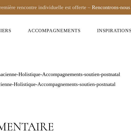
remière rencontre individuelle est offerte –
Rencontrons-nous
IERS
ACCOMPAGNEMENTS
INSPIRATION
GE PHYSIOLOGIQUE
À LA CARTE
AN BABY LANGAGE
FORFAIT
VOIR
SUR-MESURE
enne-Holistique-Accompagnements-soutien-postnatal
MENTAIRE